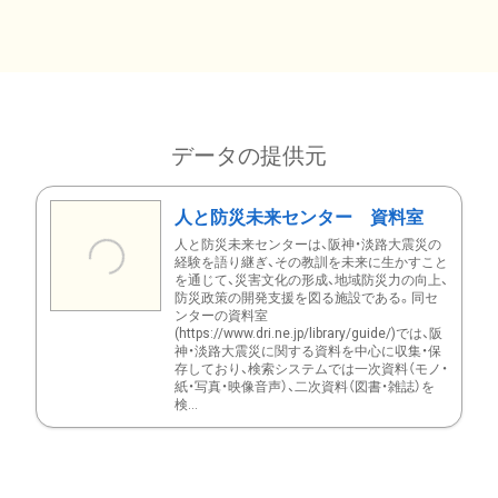
データの提供元
人と防災未来センター 資料室
人と防災未来センターは、阪神・淡路大震災の
経験を語り継ぎ、その教訓を未来に生かすこと
を通じて、災害文化の形成、地域防災力の向上、
防災政策の開発支援を図る施設である。同セ
ンターの資料室
(https://www.dri.ne.jp/library/guide/)では、阪
神・淡路大震災に関する資料を中心に収集・保
存しており、検索システムでは一次資料（モノ・
紙・写真・映像音声）、二次資料（図書・雑誌）を
検...