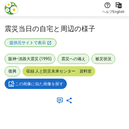
本文に飛ぶ
ヘルプ
English
震災当日の自宅と周辺の様子
提供元サイトで表示
阪神・淡路大震災 (1995)
震災への備え
被災状況
復興
収録:人と防災未来センター 資料室
この画像に似た画像を探す
メタデータ