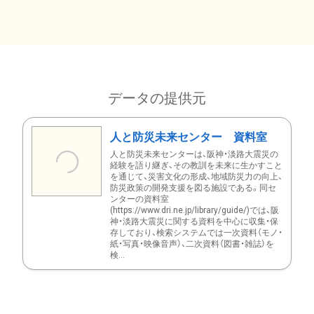
データの提供元
人と防災未来センター 資料室
人と防災未来センターは、阪神・淡路大震災の
経験を語り継ぎ、その教訓を未来に生かすこと
を通じて、災害文化の形成、地域防災力の向上、
防災政策の開発支援を図る施設である。同セ
ンターの資料室
(https://www.dri.ne.jp/library/guide/)では、阪
神・淡路大震災に関する資料を中心に収集・保
存しており、検索システムでは一次資料（モノ・
紙・写真・映像音声）、二次資料（図書・雑誌）を
検...