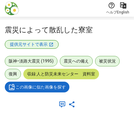
本文に飛ぶ
ヘルプ
English
震災によって散乱した寮室
提供元サイトで表示
阪神・淡路大震災 (1995)
震災への備え
被災状況
復興
収録:人と防災未来センター 資料室
この画像に似た画像を探す
メタデータ