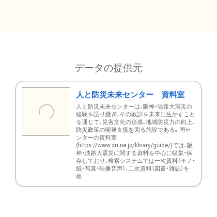
データの提供元
人と防災未来センター 資料室
人と防災未来センターは、阪神・淡路大震災の
経験を語り継ぎ、その教訓を未来に生かすこと
を通じて、災害文化の形成、地域防災力の向上、
防災政策の開発支援を図る施設である。同セ
ンターの資料室
(https://www.dri.ne.jp/library/guide/)では、阪
神・淡路大震災に関する資料を中心に収集・保
存しており、検索システムでは一次資料（モノ・
紙・写真・映像音声）、二次資料（図書・雑誌）を
検...