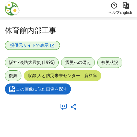
本文に飛ぶ
ヘルプ
English
体育館内部工事
提供元サイトで表示
阪神・淡路大震災 (1995)
震災への備え
被災状況
復興
収録:人と防災未来センター 資料室
この画像に似た画像を探す
メタデータ