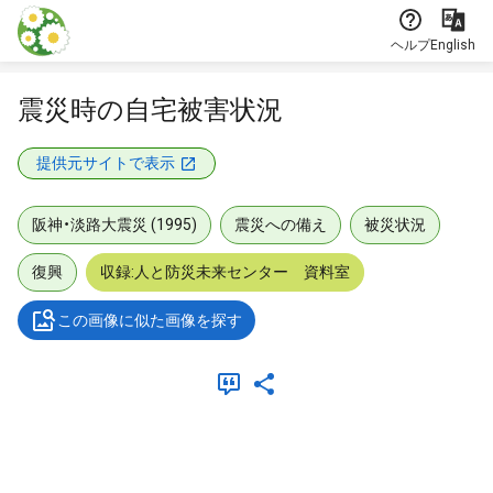
本文に飛ぶ
ヘルプ
English
震災時の自宅被害状況
提供元サイトで表示
阪神・淡路大震災 (1995)
震災への備え
被災状況
復興
収録:人と防災未来センター 資料室
この画像に似た画像を探す
メタデータ