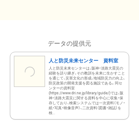
データの提供元
人と防災未来センター 資料室
人と防災未来センターは、阪神・淡路大震災の
経験を語り継ぎ、その教訓を未来に生かすこと
を通じて、災害文化の形成、地域防災力の向上、
防災政策の開発支援を図る施設である。同セ
ンターの資料室
(https://www.dri.ne.jp/library/guide/)では、阪
神・淡路大震災に関する資料を中心に収集・保
存しており、検索システムでは一次資料（モノ・
紙・写真・映像音声）、二次資料（図書・雑誌）を
検...