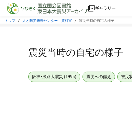
本文に飛ぶ
ギャラリー
トップ
人と防災未来センター 資料室
震災当時の自宅の様子
震災当時の自宅の様子
阪神・淡路大震災 (1995)
震災への備え
被災
メタデータ