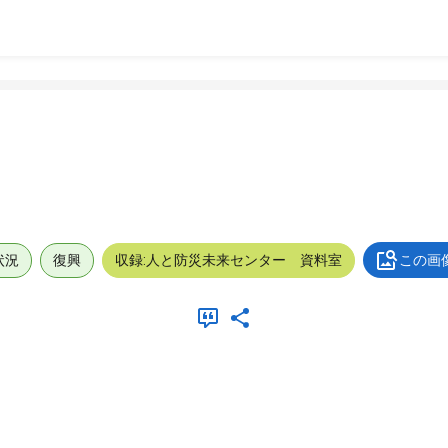
状況
復興
収録:人と防災未来センター 資料室
この画