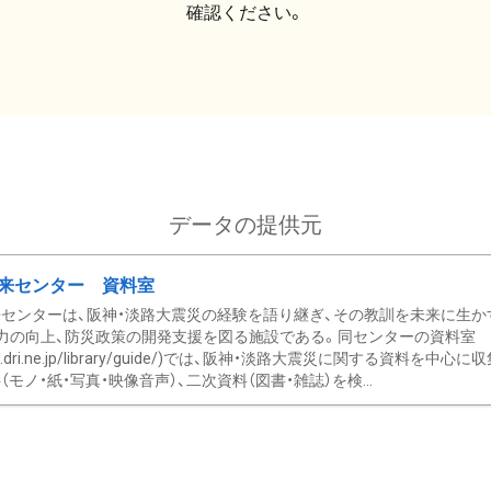
確認ください。
データの提供元
来センター 資料室
センターは、阪神・淡路大震災の経験を語り継ぎ、その教訓を未来に生か
力の向上、防災政策の開発支援を図る施設である。同センターの資料室
/www.dri.ne.jp/library/guide/)では、阪神・淡路大震災に関する資料
モノ・紙・写真・映像音声）、二次資料（図書・雑誌）を検...