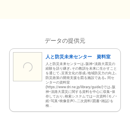
データの提供元
人と防災未来センター 資料室
人と防災未来センターは、阪神・淡路大震災の
経験を語り継ぎ、その教訓を未来に生かすこと
を通じて、災害文化の形成、地域防災力の向上、
防災政策の開発支援を図る施設である。同セ
ンターの資料室
(https://www.dri.ne.jp/library/guide/)では、阪
神・淡路大震災に関する資料を中心に収集・保
存しており、検索システムでは一次資料（モノ・
紙・写真・映像音声）、二次資料（図書・雑誌）を
検...