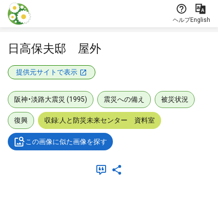
本文に飛ぶ
ヘルプ
English
日高保夫邸 屋外
提供元サイトで表示
阪神・淡路大震災 (1995)
震災への備え
被災状況
復興
収録:人と防災未来センター 資料室
この画像に似た画像を探す
メタデータ