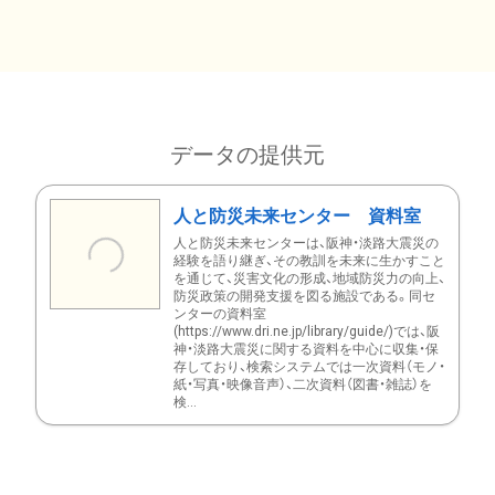
データの提供元
人と防災未来センター 資料室
人と防災未来センターは、阪神・淡路大震災の
経験を語り継ぎ、その教訓を未来に生かすこと
を通じて、災害文化の形成、地域防災力の向上、
防災政策の開発支援を図る施設である。同セ
ンターの資料室
(https://www.dri.ne.jp/library/guide/)では、阪
神・淡路大震災に関する資料を中心に収集・保
存しており、検索システムでは一次資料（モノ・
紙・写真・映像音声）、二次資料（図書・雑誌）を
検...