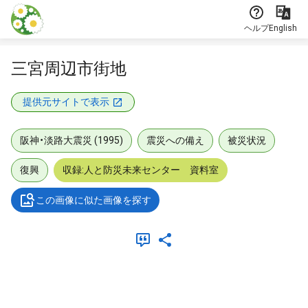
本文に飛ぶ
ヘルプ
English
三宮周辺市街地
提供元サイトで表示
阪神・淡路大震災 (1995)
震災への備え
被災状況
復興
収録:人と防災未来センター 資料室
この画像に似た画像を探す
メタデータ