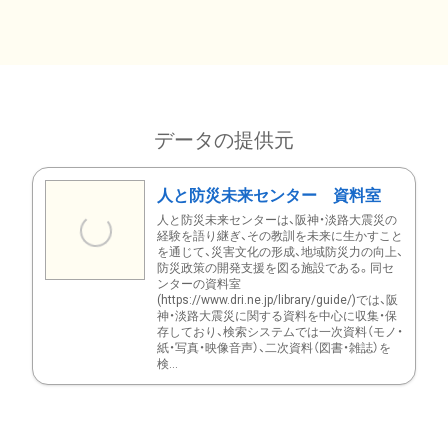
データの提供元
人と防災未来センター 資料室
人と防災未来センターは、阪神・淡路大震災の
経験を語り継ぎ、その教訓を未来に生かすこと
を通じて、災害文化の形成、地域防災力の向上、
防災政策の開発支援を図る施設である。同セ
ンターの資料室
(https://www.dri.ne.jp/library/guide/)では、阪
神・淡路大震災に関する資料を中心に収集・保
存しており、検索システムでは一次資料（モノ・
紙・写真・映像音声）、二次資料（図書・雑誌）を
検...