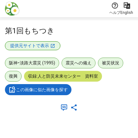
本文に飛ぶ
ヘルプ
English
第1回もちつき
提供元サイトで表示
阪神・淡路大震災 (1995)
震災への備え
被災状況
復興
収録:人と防災未来センター 資料室
この画像に似た画像を探す
メタデータ