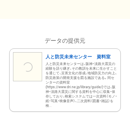
データの提供元
人と防災未来センター 資料室
人と防災未来センターは、阪神・淡路大震災の
経験を語り継ぎ、その教訓を未来に生かすこと
を通じて、災害文化の形成、地域防災力の向上、
防災政策の開発支援を図る施設である。同セ
ンターの資料室
(https://www.dri.ne.jp/library/guide/)では、阪
神・淡路大震災に関する資料を中心に収集・保
存しており、検索システムでは一次資料（モノ・
紙・写真・映像音声）、二次資料（図書・雑誌）を
検...