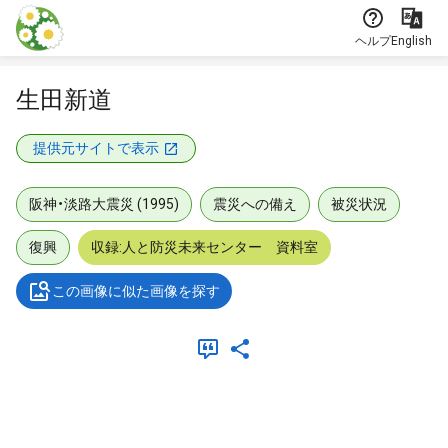
本文に飛ぶ
ヘルプ
English
生田新道
提供元サイトで表示
阪神・淡路大震災 (1995)
震災への備え
被災状況
復興
収録:人と防災未来センター 資料室
この画像に似た画像を探す
メタデータ