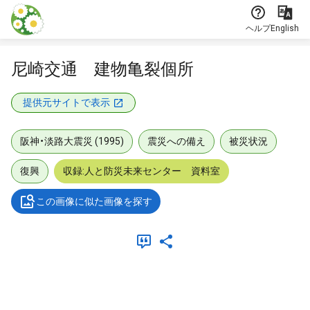
本文に飛ぶ
ヘルプ
English
尼崎交通 建物亀裂個所
提供元サイトで表示
阪神・淡路大震災 (1995)
震災への備え
被災状況
復興
収録:人と防災未来センター 資料室
この画像に似た画像を探す
メタデータ