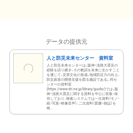
データの提供元
人と防災未来センター 資料室
人と防災未来センターは、阪神・淡路大震災の
経験を語り継ぎ、その教訓を未来に生かすこと
を通じて、災害文化の形成、地域防災力の向上、
防災政策の開発支援を図る施設である。同セ
ンターの資料室
(https://www.dri.ne.jp/library/guide/)では、阪
神・淡路大震災に関する資料を中心に収集・保
存しており、検索システムでは一次資料（モノ・
紙・写真・映像音声）、二次資料（図書・雑誌）を
検...