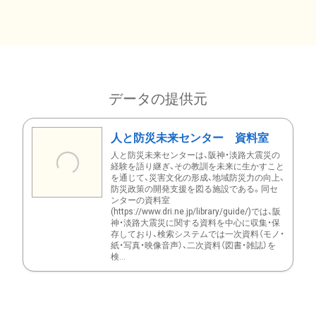
データの提供元
人と防災未来センター 資料室
人と防災未来センターは、阪神・淡路大震災の
経験を語り継ぎ、その教訓を未来に生かすこと
を通じて、災害文化の形成、地域防災力の向上、
防災政策の開発支援を図る施設である。同セ
ンターの資料室
(https://www.dri.ne.jp/library/guide/)では、阪
神・淡路大震災に関する資料を中心に収集・保
存しており、検索システムでは一次資料（モノ・
紙・写真・映像音声）、二次資料（図書・雑誌）を
検...