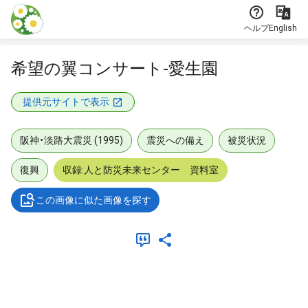
本文に飛ぶ
ヘルプ
English
希望の翼コンサート-愛生園
提供元サイトで表示
阪神・淡路大震災 (1995)
震災への備え
被災状況
復興
収録:人と防災未来センター 資料室
この画像に似た画像を探す
メタデータ