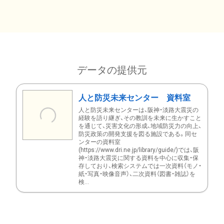
データの提供元
人と防災未来センター 資料室
人と防災未来センターは、阪神・淡路大震災の
経験を語り継ぎ、その教訓を未来に生かすこと
を通じて、災害文化の形成、地域防災力の向上、
防災政策の開発支援を図る施設である。同セ
ンターの資料室
(https://www.dri.ne.jp/library/guide/)では、阪
神・淡路大震災に関する資料を中心に収集・保
存しており、検索システムでは一次資料（モノ・
紙・写真・映像音声）、二次資料（図書・雑誌）を
検...