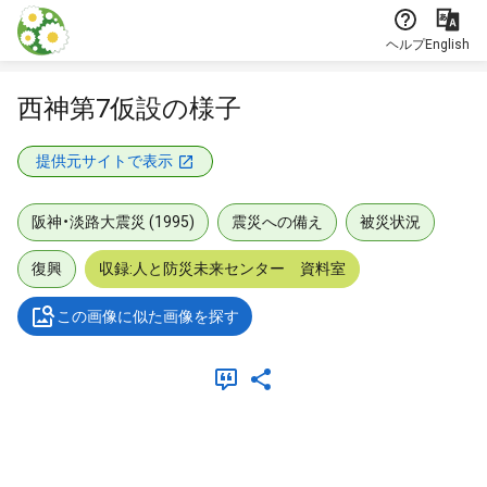
本文に飛ぶ
ヘルプ
English
西神第7仮設の様子
提供元サイトで表示
阪神・淡路大震災 (1995)
震災への備え
被災状況
復興
収録:人と防災未来センター 資料室
この画像に似た画像を探す
メタデータ