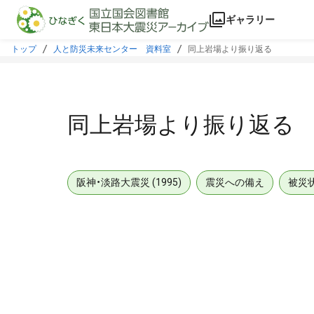
本文に飛ぶ
ギャラリー
トップ
人と防災未来センター 資料室
同上岩場より振り返る
同上岩場より振り返る
阪神・淡路大震災 (1995)
震災への備え
被災
メタデータ