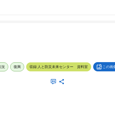
状況
復興
収録:人と防災未来センター 資料室
この画