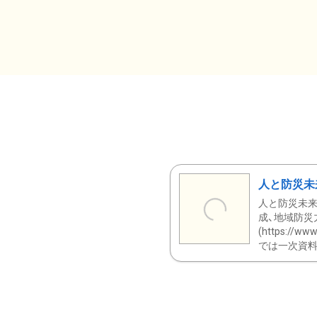
人と防災未
人と防災未来
成、地域防災
(https:/
では一次資料（