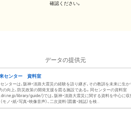
確認ください。
データの提供元
来センター 資料室
センターは、阪神・淡路大震災の経験を語り継ぎ、その教訓を未来に生か
力の向上、防災政策の開発支援を図る施設である。同センターの資料室
/www.dri.ne.jp/library/guide/)では、阪神・淡路大震災に関する資料
モノ・紙・写真・映像音声）、二次資料（図書・雑誌）を検...