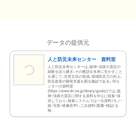
データの提供元
人と防災未来センター 資料室
人と防災未来センターは、阪神・淡路大震災の
経験を語り継ぎ、その教訓を未来に生かすこと
を通じて、災害文化の形成、地域防災力の向上、
防災政策の開発支援を図る施設である。同セ
ンターの資料室
(https://www.dri.ne.jp/library/guide/)では、阪
神・淡路大震災に関する資料を中心に収集・保
存しており、検索システムでは一次資料（モノ・
紙・写真・映像音声）、二次資料（図書・雑誌）を
検...