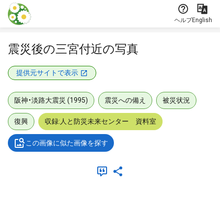
本文に飛ぶ
ヘルプ
English
震災後の三宮付近の写真
提供元サイトで表示
阪神・淡路大震災 (1995)
震災への備え
被災状況
復興
収録:人と防災未来センター 資料室
この画像に似た画像を探す
メタデータ