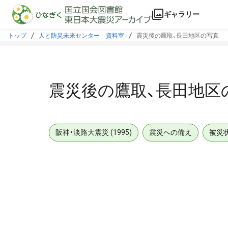
本文に飛ぶ
ギャラリー
トップ
人と防災未来センター 資料室
震災後の鷹取、長田地区の写真
震災後の鷹取、長田地区
阪神・淡路大震災 (1995)
震災への備え
被災
メタデータ