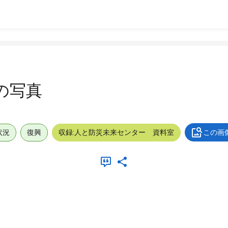
の写真
状況
復興
収録:人と防災未来センター 資料室
この画