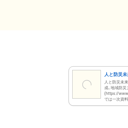
人と防災未
人と防災未来
成、地域防災
(https:/
では一次資料（