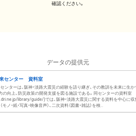
確認ください。
データの提供元
来センター 資料室
センターは、阪神・淡路大震災の経験を語り継ぎ、その教訓を未来に生か
力の向上、防災政策の開発支援を図る施設である。同センターの資料室
/www.dri.ne.jp/library/guide/)では、阪神・淡路大震災に関する資料
モノ・紙・写真・映像音声）、二次資料（図書・雑誌）を検...