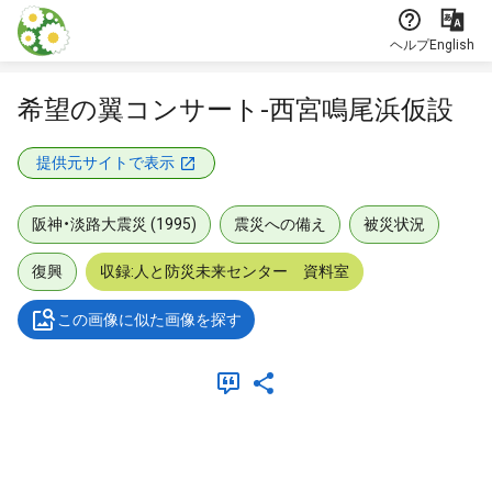
本文に飛ぶ
ヘルプ
English
希望の翼コンサート-西宮鳴尾浜仮設
提供元サイトで表示
阪神・淡路大震災 (1995)
震災への備え
被災状況
復興
収録:人と防災未来センター 資料室
この画像に似た画像を探す
メタデータ