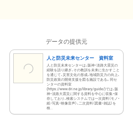
データの提供元
人と防災未来センター 資料室
人と防災未来センターは、阪神・淡路大震災の
経験を語り継ぎ、その教訓を未来に生かすこと
を通じて、災害文化の形成、地域防災力の向上、
防災政策の開発支援を図る施設である。同セ
ンターの資料室
(https://www.dri.ne.jp/library/guide/)では、阪
神・淡路大震災に関する資料を中心に収集・保
存しており、検索システムでは一次資料（モノ・
紙・写真・映像音声）、二次資料（図書・雑誌）を
検...