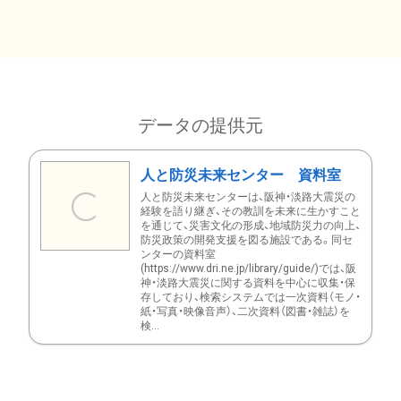
データの提供元
人と防災未来センター 資料室
人と防災未来センターは、阪神・淡路大震災の
経験を語り継ぎ、その教訓を未来に生かすこと
を通じて、災害文化の形成、地域防災力の向上、
防災政策の開発支援を図る施設である。同セ
ンターの資料室
(https://www.dri.ne.jp/library/guide/)では、阪
神・淡路大震災に関する資料を中心に収集・保
存しており、検索システムでは一次資料（モノ・
紙・写真・映像音声）、二次資料（図書・雑誌）を
検...