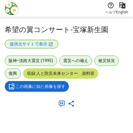
本文に飛ぶ
ヘルプ
English
希望の翼コンサート-宝塚新生園
提供元サイトで表示
阪神・淡路大震災 (1995)
震災への備え
被災状況
復興
収録:人と防災未来センター 資料室
この画像に似た画像を探す
メタデータ