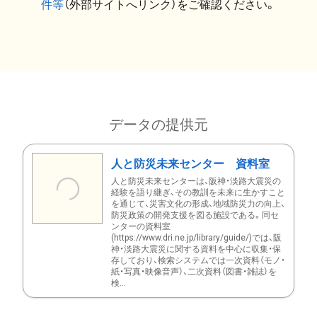
件等
（外部サイトへリンク）をご確認ください。
データの提供元
人と防災未来センター 資料室
人と防災未来センターは、阪神・淡路大震災の
経験を語り継ぎ、その教訓を未来に生かすこと
を通じて、災害文化の形成、地域防災力の向上、
防災政策の開発支援を図る施設である。同セ
ンターの資料室
(https://www.dri.ne.jp/library/guide/)では、阪
神・淡路大震災に関する資料を中心に収集・保
存しており、検索システムでは一次資料（モノ・
紙・写真・映像音声）、二次資料（図書・雑誌）を
検...