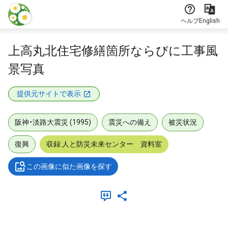
本文に飛ぶ
ヘルプ
English
上高丸北住宅修繕箇所ならびに工事風
景写真
提供元サイトで表示
阪神・淡路大震災 (1995)
震災への備え
被災状況
復興
収録:人と防災未来センター 資料室
この画像に似た画像を探す