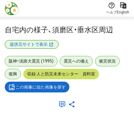
本文に飛ぶ
ヘルプ
English
自宅内の様子、須磨区・垂水区周辺
提供元サイトで表示
阪神・淡路大震災 (1995)
震災への備え
被災状況
復興
収録:人と防災未来センター 資料室
この画像に似た画像を探す
メタデータ