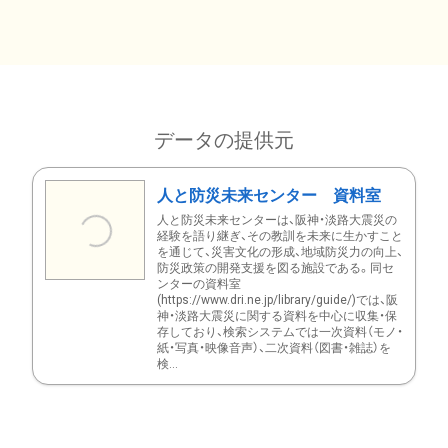
データの提供元
人と防災未来センター 資料室
人と防災未来センターは、阪神・淡路大震災の
経験を語り継ぎ、その教訓を未来に生かすこと
を通じて、災害文化の形成、地域防災力の向上、
防災政策の開発支援を図る施設である。同セ
ンターの資料室
(https://www.dri.ne.jp/library/guide/)では、阪
神・淡路大震災に関する資料を中心に収集・保
存しており、検索システムでは一次資料（モノ・
紙・写真・映像音声）、二次資料（図書・雑誌）を
検...