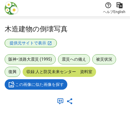
本文に飛ぶ
ヘルプ
English
木造建物の倒壊写真
提供元サイトで表示
阪神・淡路大震災 (1995)
震災への備え
被災状況
復興
収録:人と防災未来センター 資料室
この画像に似た画像を探す
メタデータ