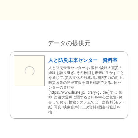
データの提供元
人と防災未来センター 資料室
人と防災未来センターは、阪神・淡路大震災の
経験を語り継ぎ、その教訓を未来に生かすこと
を通じて、災害文化の形成、地域防災力の向上、
防災政策の開発支援を図る施設である。同セ
ンターの資料室
(https://www.dri.ne.jp/library/guide/)では、阪
神・淡路大震災に関する資料を中心に収集・保
存しており、検索システムでは一次資料（モノ・
紙・写真・映像音声）、二次資料（図書・雑誌）を
検...