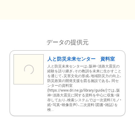
データの提供元
人と防災未来センター 資料室
人と防災未来センターは、阪神・淡路大震災の
経験を語り継ぎ、その教訓を未来に生かすこと
を通じて、災害文化の形成、地域防災力の向上、
防災政策の開発支援を図る施設である。同セ
ンターの資料室
(https://www.dri.ne.jp/library/guide/)では、阪
神・淡路大震災に関する資料を中心に収集・保
存しており、検索システムでは一次資料（モノ・
紙・写真・映像音声）、二次資料（図書・雑誌）を
検...