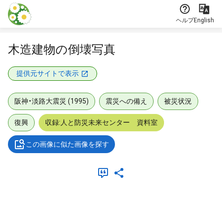
本文に飛ぶ
ヘルプ
English
木造建物の倒壊写真
提供元サイトで表示
阪神・淡路大震災 (1995)
震災への備え
被災状況
復興
収録:人と防災未来センター 資料室
この画像に似た画像を探す
メタデータ