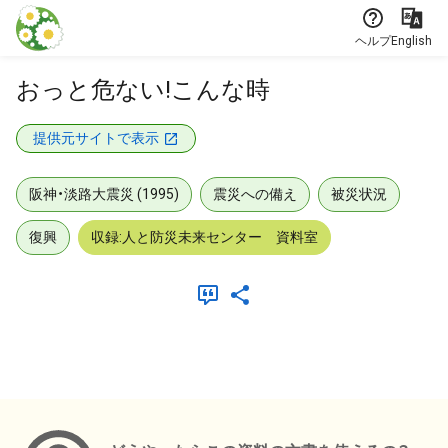
本文に飛ぶ
ヘルプ
English
おっと危ない!こんな時
提供元サイトで表示
阪神・淡路大震災 (1995)
震災への備え
被災状況
復興
収録:人と防災未来センター 資料室
メタデータ