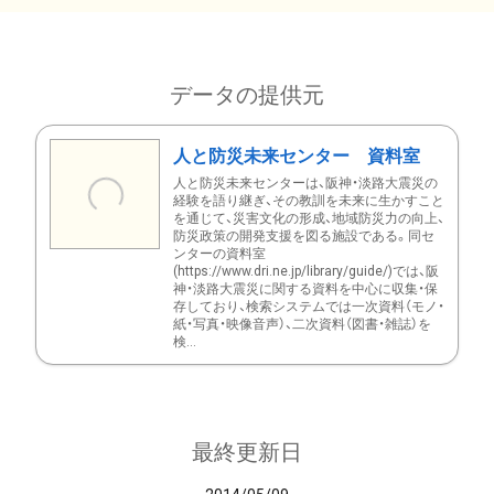
データの提供元
人と防災未来センター 資料室
人と防災未来センターは、阪神・淡路大震災の
経験を語り継ぎ、その教訓を未来に生かすこと
を通じて、災害文化の形成、地域防災力の向上、
防災政策の開発支援を図る施設である。同セ
ンターの資料室
(https://www.dri.ne.jp/library/guide/)では、阪
神・淡路大震災に関する資料を中心に収集・保
存しており、検索システムでは一次資料（モノ・
紙・写真・映像音声）、二次資料（図書・雑誌）を
検...
最終更新日