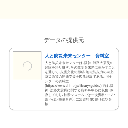
データの提供元
人と防災未来センター 資料室
人と防災未来センターは、阪神・淡路大震災の
経験を語り継ぎ、その教訓を未来に生かすこと
を通じて、災害文化の形成、地域防災力の向上、
防災政策の開発支援を図る施設である。同セ
ンターの資料室
(https://www.dri.ne.jp/library/guide/)では、阪
神・淡路大震災に関する資料を中心に収集・保
存しており、検索システムでは一次資料（モノ・
紙・写真・映像音声）、二次資料（図書・雑誌）を
検...