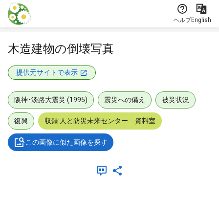
本文に飛ぶ
ヘルプ
English
木造建物の倒壊写真
提供元サイトで表示
阪神・淡路大震災 (1995)
震災への備え
被災状況
復興
収録:人と防災未来センター 資料室
この画像に似た画像を探す
メタデータ