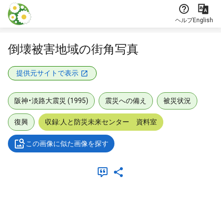
本文に飛ぶ
ヘルプ
English
倒壊被害地域の街角写真
提供元サイトで表示
阪神・淡路大震災 (1995)
震災への備え
被災状況
復興
収録:人と防災未来センター 資料室
この画像に似た画像を探す
メタデータ