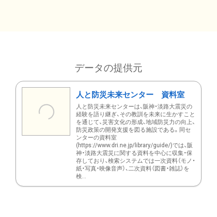
データの提供元
人と防災未来センター 資料室
人と防災未来センターは、阪神・淡路大震災の
経験を語り継ぎ、その教訓を未来に生かすこと
を通じて、災害文化の形成、地域防災力の向上、
防災政策の開発支援を図る施設である。同セ
ンターの資料室
(https://www.dri.ne.jp/library/guide/)では、阪
神・淡路大震災に関する資料を中心に収集・保
存しており、検索システムでは一次資料（モノ・
紙・写真・映像音声）、二次資料（図書・雑誌）を
検...