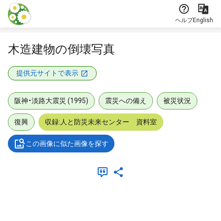
本文に飛ぶ
ヘルプ
English
木造建物の倒壊写真
提供元サイトで表示
阪神・淡路大震災 (1995)
震災への備え
被災状況
復興
収録:人と防災未来センター 資料室
この画像に似た画像を探す
メタデータ