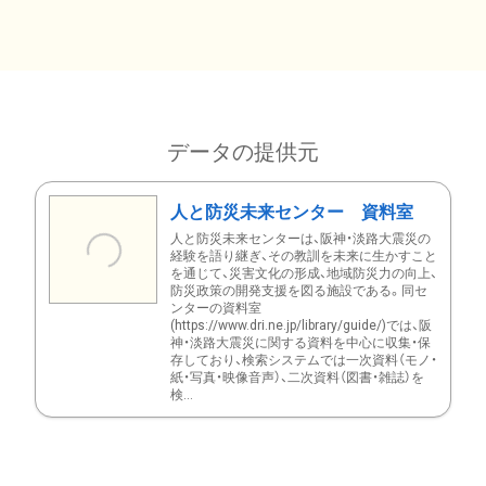
データの提供元
人と防災未来センター 資料室
人と防災未来センターは、阪神・淡路大震災の
経験を語り継ぎ、その教訓を未来に生かすこと
を通じて、災害文化の形成、地域防災力の向上、
防災政策の開発支援を図る施設である。同セ
ンターの資料室
(https://www.dri.ne.jp/library/guide/)では、阪
神・淡路大震災に関する資料を中心に収集・保
存しており、検索システムでは一次資料（モノ・
紙・写真・映像音声）、二次資料（図書・雑誌）を
検...