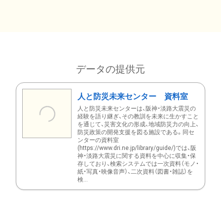
データの提供元
人と防災未来センター 資料室
人と防災未来センターは、阪神・淡路大震災の
経験を語り継ぎ、その教訓を未来に生かすこと
を通じて、災害文化の形成、地域防災力の向上、
防災政策の開発支援を図る施設である。同セ
ンターの資料室
(https://www.dri.ne.jp/library/guide/)では、阪
神・淡路大震災に関する資料を中心に収集・保
存しており、検索システムでは一次資料（モノ・
紙・写真・映像音声）、二次資料（図書・雑誌）を
検...