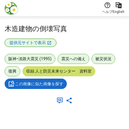
本文に飛ぶ
ヘルプ
English
木造建物の倒壊写真
提供元サイトで表示
阪神・淡路大震災 (1995)
震災への備え
被災状況
復興
収録:人と防災未来センター 資料室
この画像に似た画像を探す
メタデータ