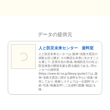
データの提供元
人と防災未来センター 資料室
人と防災未来センターは、阪神・淡路大震災の
経験を語り継ぎ、その教訓を未来に生かすこと
を通じて、災害文化の形成、地域防災力の向上、
防災政策の開発支援を図る施設である。同セ
ンターの資料室
(https://www.dri.ne.jp/library/guide/)では、阪
神・淡路大震災に関する資料を中心に収集・保
存しており、検索システムでは一次資料（モノ・
紙・写真・映像音声）、二次資料（図書・雑誌）を
検...