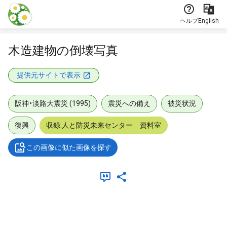
本文に飛ぶ
ヘルプ
English
木造建物の倒壊写真
提供元サイトで表示
阪神・淡路大震災 (1995)
震災への備え
被災状況
復興
収録:人と防災未来センター 資料室
この画像に似た画像を探す
メタデータ