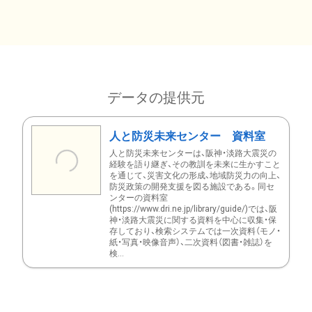
データの提供元
人と防災未来センター 資料室
人と防災未来センターは、阪神・淡路大震災の
経験を語り継ぎ、その教訓を未来に生かすこと
を通じて、災害文化の形成、地域防災力の向上、
防災政策の開発支援を図る施設である。同セ
ンターの資料室
(https://www.dri.ne.jp/library/guide/)では、阪
神・淡路大震災に関する資料を中心に収集・保
存しており、検索システムでは一次資料（モノ・
紙・写真・映像音声）、二次資料（図書・雑誌）を
検...