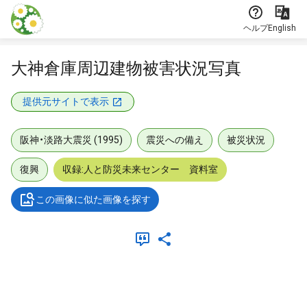
本文に飛ぶ
ヘルプ
English
大神倉庫周辺建物被害状況写真
提供元サイトで表示
阪神・淡路大震災 (1995)
震災への備え
被災状況
復興
収録:人と防災未来センター 資料室
この画像に似た画像を探す
メタデータ