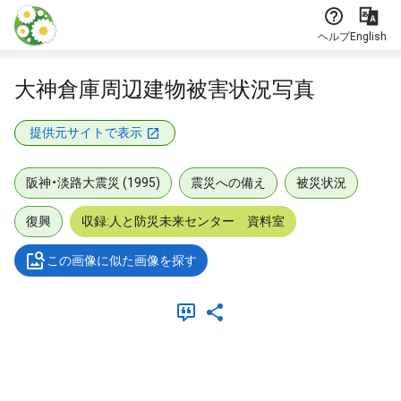
本文に飛ぶ
ヘルプ
English
大神倉庫周辺建物被害状況写真
提供元サイトで表示
阪神・淡路大震災 (1995)
震災への備え
被災状況
復興
収録:人と防災未来センター 資料室
この画像に似た画像を探す
メタデータ