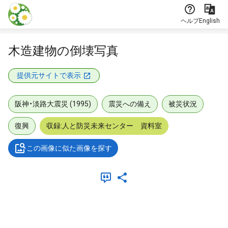
本文に飛ぶ
ヘルプ
English
木造建物の倒壊写真
提供元サイトで表示
阪神・淡路大震災 (1995)
震災への備え
被災状況
復興
収録:人と防災未来センター 資料室
この画像に似た画像を探す
メタデータ