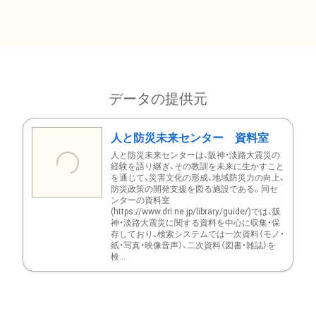
データの提供元
人と防災未来センター 資料室
人と防災未来センターは、阪神・淡路大震災の
経験を語り継ぎ、その教訓を未来に生かすこと
を通じて、災害文化の形成、地域防災力の向上、
防災政策の開発支援を図る施設である。同セ
ンターの資料室
(https://www.dri.ne.jp/library/guide/)では、阪
神・淡路大震災に関する資料を中心に収集・保
存しており、検索システムでは一次資料（モノ・
紙・写真・映像音声）、二次資料（図書・雑誌）を
検...