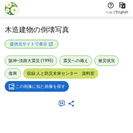
本文に飛ぶ
ヘルプ
English
木造建物の倒壊写真
提供元サイトで表示
阪神・淡路大震災 (1995)
震災への備え
被災状況
復興
収録:人と防災未来センター 資料室
この画像に似た画像を探す
メタデータ