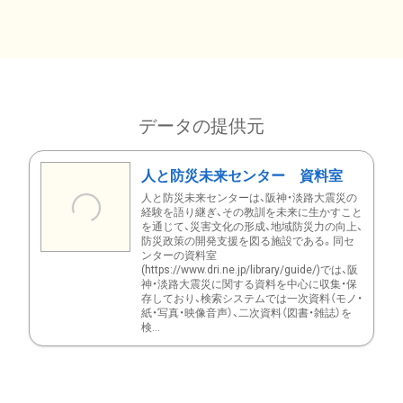
データの提供元
人と防災未来センター 資料室
人と防災未来センターは、阪神・淡路大震災の
経験を語り継ぎ、その教訓を未来に生かすこと
を通じて、災害文化の形成、地域防災力の向上、
防災政策の開発支援を図る施設である。同セ
ンターの資料室
(https://www.dri.ne.jp/library/guide/)では、阪
神・淡路大震災に関する資料を中心に収集・保
存しており、検索システムでは一次資料（モノ・
紙・写真・映像音声）、二次資料（図書・雑誌）を
検...