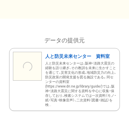
データの提供元
人と防災未来センター 資料室
人と防災未来センターは、阪神・淡路大震災の
経験を語り継ぎ、その教訓を未来に生かすこと
を通じて、災害文化の形成、地域防災力の向上、
防災政策の開発支援を図る施設である。同セ
ンターの資料室
(https://www.dri.ne.jp/library/guide/)では、阪
神・淡路大震災に関する資料を中心に収集・保
存しており、検索システムでは一次資料（モノ・
紙・写真・映像音声）、二次資料（図書・雑誌）を
検...