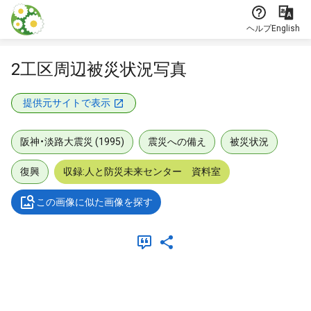
本文に飛ぶ
ヘルプ
English
2工区周辺被災状況写真
提供元サイトで表示
阪神・淡路大震災 (1995)
震災への備え
被災状況
復興
収録:人と防災未来センター 資料室
この画像に似た画像を探す
メタデータ