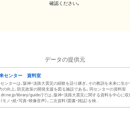
確認ください。
データの提供元
来センター 資料室
センターは、阪神・淡路大震災の経験を語り継ぎ、その教訓を未来に生か
力の向上、防災政策の開発支援を図る施設である。同センターの資料室
/www.dri.ne.jp/library/guide/)では、阪神・淡路大震災に関する資料
モノ・紙・写真・映像音声）、二次資料（図書・雑誌）を検...