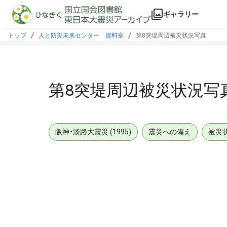
本文に飛ぶ
ギャラリー
トップ
人と防災未来センター 資料室
第8突堤周辺被災状況写真
第8突堤周辺被災状況写
阪神・淡路大震災 (1995)
震災への備え
被災
メタデータ