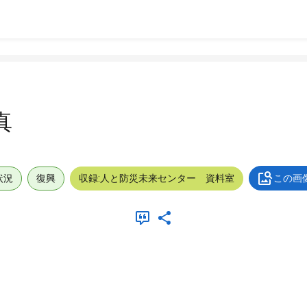
真
状況
復興
収録:人と防災未来センター 資料室
この画