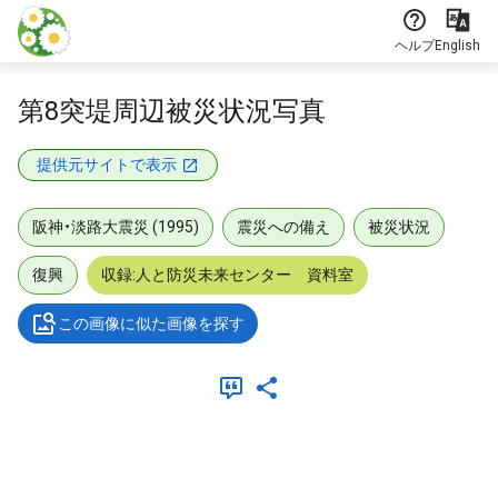
本文に飛ぶ
ヘルプ
English
第8突堤周辺被災状況写真
提供元サイトで表示
阪神・淡路大震災 (1995)
震災への備え
被災状況
復興
収録:人と防災未来センター 資料室
この画像に似た画像を探す
メタデータ