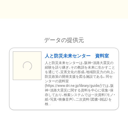
データの提供元
人と防災未来センター 資料室
人と防災未来センターは、阪神・淡路大震災の
経験を語り継ぎ、その教訓を未来に生かすこと
を通じて、災害文化の形成、地域防災力の向上、
防災政策の開発支援を図る施設である。同セ
ンターの資料室
(https://www.dri.ne.jp/library/guide/)では、阪
神・淡路大震災に関する資料を中心に収集・保
存しており、検索システムでは一次資料（モノ・
紙・写真・映像音声）、二次資料（図書・雑誌）を
検...