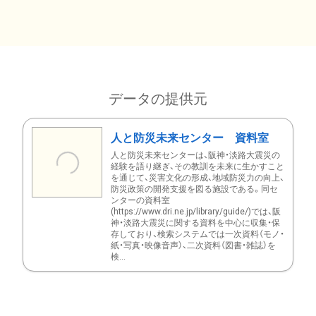
データの提供元
人と防災未来センター 資料室
人と防災未来センターは、阪神・淡路大震災の
経験を語り継ぎ、その教訓を未来に生かすこと
を通じて、災害文化の形成、地域防災力の向上、
防災政策の開発支援を図る施設である。同セ
ンターの資料室
(https://www.dri.ne.jp/library/guide/)では、阪
神・淡路大震災に関する資料を中心に収集・保
存しており、検索システムでは一次資料（モノ・
紙・写真・映像音声）、二次資料（図書・雑誌）を
検...