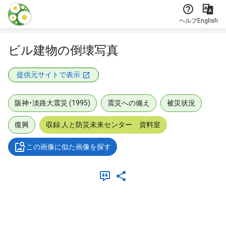
本文に飛ぶ
ヘルプ
English
ビル建物の倒壊写真
提供元サイトで表示
阪神・淡路大震災 (1995)
震災への備え
被災状況
復興
収録:人と防災未来センター 資料室
この画像に似た画像を探す
メタデータ