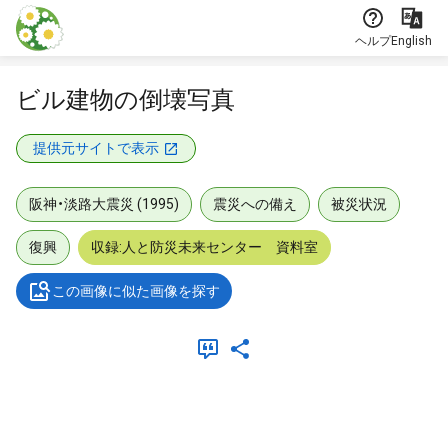
本文に飛ぶ
ヘルプ
English
ビル建物の倒壊写真
提供元サイトで表示
阪神・淡路大震災 (1995)
震災への備え
被災状況
復興
収録:人と防災未来センター 資料室
この画像に似た画像を探す
メタデータ