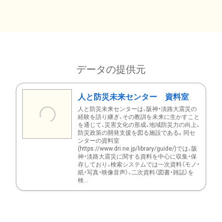
データの提供元
人と防災未来センター 資料室
人と防災未来センターは、阪神・淡路大震災の
経験を語り継ぎ、その教訓を未来に生かすこと
を通じて、災害文化の形成、地域防災力の向上、
防災政策の開発支援を図る施設である。同セ
ンターの資料室
(https://www.dri.ne.jp/library/guide/)では、阪
神・淡路大震災に関する資料を中心に収集・保
存しており、検索システムでは一次資料（モノ・
紙・写真・映像音声）、二次資料（図書・雑誌）を
検...