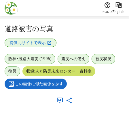
本文に飛ぶ
ヘルプ
English
道路被害の写真
提供元サイトで表示
阪神・淡路大震災 (1995)
震災への備え
被災状況
復興
収録:人と防災未来センター 資料室
この画像に似た画像を探す
メタデータ