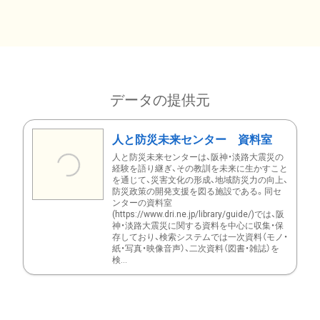
データの提供元
人と防災未来センター 資料室
人と防災未来センターは、阪神・淡路大震災の
経験を語り継ぎ、その教訓を未来に生かすこと
を通じて、災害文化の形成、地域防災力の向上、
防災政策の開発支援を図る施設である。同セ
ンターの資料室
(https://www.dri.ne.jp/library/guide/)では、阪
神・淡路大震災に関する資料を中心に収集・保
存しており、検索システムでは一次資料（モノ・
紙・写真・映像音声）、二次資料（図書・雑誌）を
検...