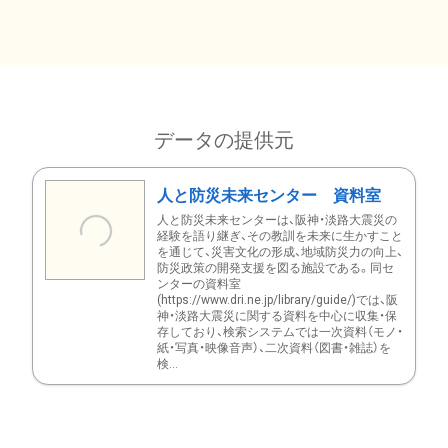
データの提供元
人と防災未来センター 資料室
人と防災未来センターは、阪神・淡路大震災の
経験を語り継ぎ、その教訓を未来に生かすこと
を通じて、災害文化の形成、地域防災力の向上、
防災政策の開発支援を図る施設である。同セ
ンターの資料室
(https://www.dri.ne.jp/library/guide/)では、阪
神・淡路大震災に関する資料を中心に収集・保
存しており、検索システムでは一次資料（モノ・
紙・写真・映像音声）、二次資料（図書・雑誌）を
検...