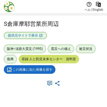
本文に飛ぶ
ヘルプ
English
S倉庫摩耶営業所周辺
提供元サイトで表示
阪神・淡路大震災 (1995)
震災への備え
被災状況
復興
収録:人と防災未来センター 資料室
この画像に似た画像を探す
メタデータ