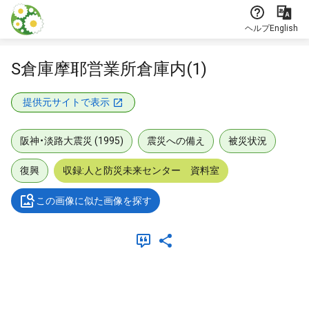
本文に飛ぶ
ヘルプ
English
S倉庫摩耶営業所倉庫内(1)
提供元サイトで表示
阪神・淡路大震災 (1995)
震災への備え
被災状況
復興
収録:人と防災未来センター 資料室
この画像に似た画像を探す
メタデータ