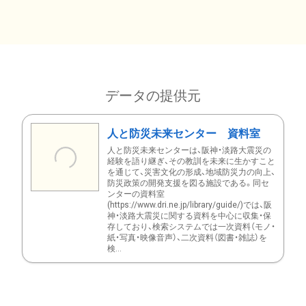
データの提供元
人と防災未来センター 資料室
人と防災未来センターは、阪神・淡路大震災の
経験を語り継ぎ、その教訓を未来に生かすこと
を通じて、災害文化の形成、地域防災力の向上、
防災政策の開発支援を図る施設である。同セ
ンターの資料室
(https://www.dri.ne.jp/library/guide/)では、阪
神・淡路大震災に関する資料を中心に収集・保
存しており、検索システムでは一次資料（モノ・
紙・写真・映像音声）、二次資料（図書・雑誌）を
検...