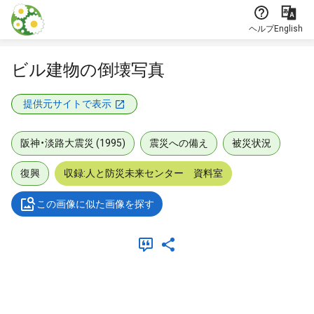
本文に飛ぶ
ヘルプ
English
ビル建物の倒壊写真
提供元サイトで表示
阪神・淡路大震災 (1995)
震災への備え
被災状況
復興
収録:人と防災未来センター 資料室
この画像に似た画像を探す
メタデータ