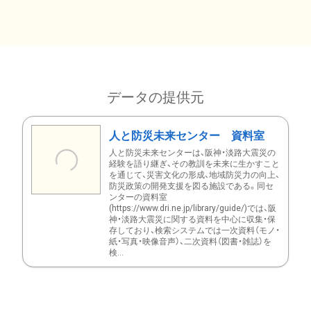
データの提供元
人と防災未来センター 資料室
人と防災未来センターは、阪神・淡路大震災の
経験を語り継ぎ、その教訓を未来に生かすこと
を通じて、災害文化の形成、地域防災力の向上、
防災政策の開発支援を図る施設である。同セ
ンターの資料室
(https://www.dri.ne.jp/library/guide/)では、阪
神・淡路大震災に関する資料を中心に収集・保
存しており、検索システムでは一次資料（モノ・
紙・写真・映像音声）、二次資料（図書・雑誌）を
検...