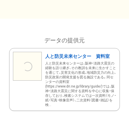
データの提供元
人と防災未来センター 資料室
人と防災未来センターは、阪神・淡路大震災の
経験を語り継ぎ、その教訓を未来に生かすこと
を通じて、災害文化の形成、地域防災力の向上、
防災政策の開発支援を図る施設である。同セ
ンターの資料室
(https://www.dri.ne.jp/library/guide/)では、阪
神・淡路大震災に関する資料を中心に収集・保
存しており、検索システムでは一次資料（モノ・
紙・写真・映像音声）、二次資料（図書・雑誌）を
検...