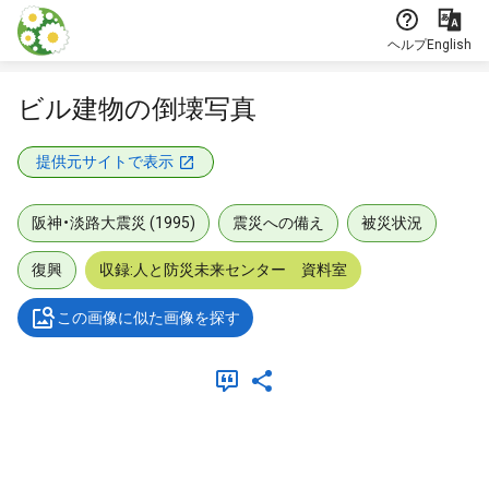
本文に飛ぶ
ヘルプ
English
ビル建物の倒壊写真
提供元サイトで表示
阪神・淡路大震災 (1995)
震災への備え
被災状況
復興
収録:人と防災未来センター 資料室
この画像に似た画像を探す
メタデータ