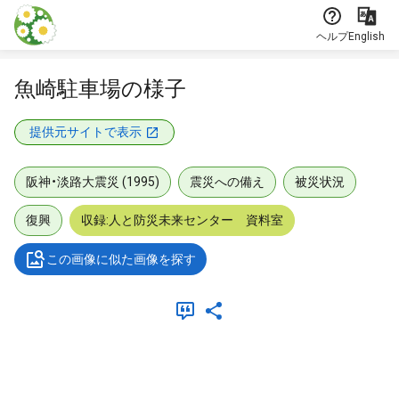
本文に飛ぶ
ヘルプ
English
魚崎駐車場の様子
提供元サイトで表示
阪神・淡路大震災 (1995)
震災への備え
被災状況
復興
収録:人と防災未来センター 資料室
この画像に似た画像を探す
メタデータ