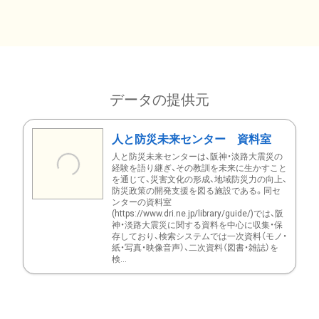
データの提供元
人と防災未来センター 資料室
人と防災未来センターは、阪神・淡路大震災の
経験を語り継ぎ、その教訓を未来に生かすこと
を通じて、災害文化の形成、地域防災力の向上、
防災政策の開発支援を図る施設である。同セ
ンターの資料室
(https://www.dri.ne.jp/library/guide/)では、阪
神・淡路大震災に関する資料を中心に収集・保
存しており、検索システムでは一次資料（モノ・
紙・写真・映像音声）、二次資料（図書・雑誌）を
検...