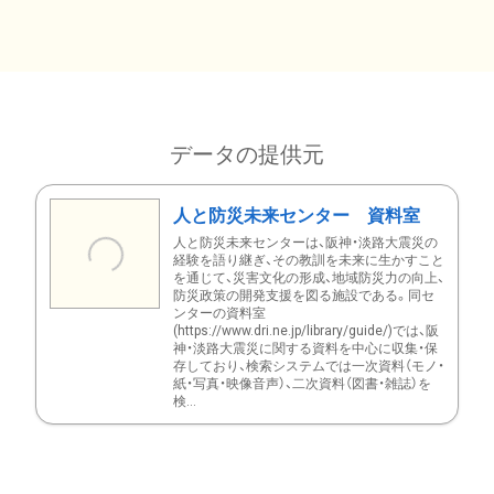
データの提供元
人と防災未来センター 資料室
人と防災未来センターは、阪神・淡路大震災の
経験を語り継ぎ、その教訓を未来に生かすこと
を通じて、災害文化の形成、地域防災力の向上、
防災政策の開発支援を図る施設である。同セ
ンターの資料室
(https://www.dri.ne.jp/library/guide/)では、阪
神・淡路大震災に関する資料を中心に収集・保
存しており、検索システムでは一次資料（モノ・
紙・写真・映像音声）、二次資料（図書・雑誌）を
検...