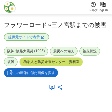
本文に飛ぶ
ヘルプ
English
フラワーロード~三ノ宮駅までの被害
提供元サイトで表示
阪神・淡路大震災 (1995)
震災への備え
被災状況
復興
収録:人と防災未来センター 資料室
この画像に似た画像を探す
メタデータ