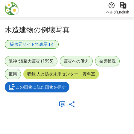
本文に飛ぶ
ヘルプ
English
木造建物の倒壊写真
提供元サイトで表示
阪神・淡路大震災 (1995)
震災への備え
被災状況
復興
収録:人と防災未来センター 資料室
この画像に似た画像を探す
メタデータ