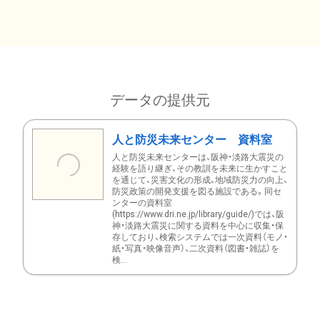
データの提供元
人と防災未来センター 資料室
人と防災未来センターは、阪神・淡路大震災の
経験を語り継ぎ、その教訓を未来に生かすこと
を通じて、災害文化の形成、地域防災力の向上、
防災政策の開発支援を図る施設である。同セ
ンターの資料室
(https://www.dri.ne.jp/library/guide/)では、阪
神・淡路大震災に関する資料を中心に収集・保
存しており、検索システムでは一次資料（モノ・
紙・写真・映像音声）、二次資料（図書・雑誌）を
検...