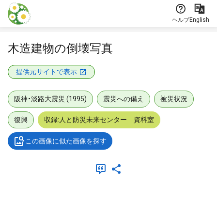
本文に飛ぶ
ヘルプ
English
木造建物の倒壊写真
提供元サイトで表示
阪神・淡路大震災 (1995)
震災への備え
被災状況
復興
収録:人と防災未来センター 資料室
この画像に似た画像を探す
メタデータ