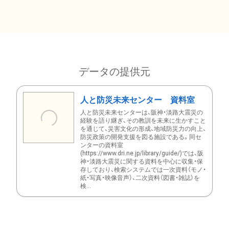
データの提供元
人と防災未来センター 資料室
人と防災未来センターは、阪神・淡路大震災の
経験を語り継ぎ、その教訓を未来に生かすこと
を通じて、災害文化の形成、地域防災力の向上、
防災政策の開発支援を図る施設である。同セ
ンターの資料室
(https://www.dri.ne.jp/library/guide/)では、阪
神・淡路大震災に関する資料を中心に収集・保
存しており、検索システムでは一次資料（モノ・
紙・写真・映像音声）、二次資料（図書・雑誌）を
検...