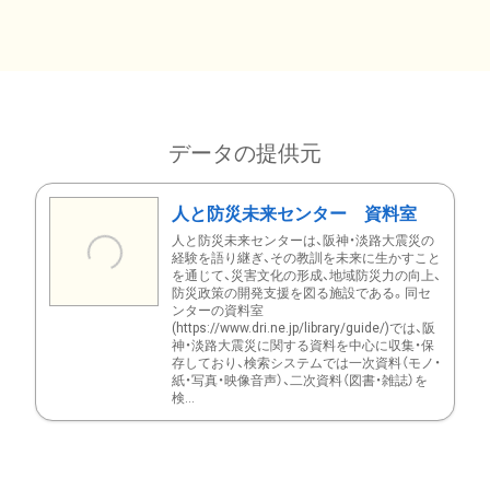
データの提供元
人と防災未来センター 資料室
人と防災未来センターは、阪神・淡路大震災の
経験を語り継ぎ、その教訓を未来に生かすこと
を通じて、災害文化の形成、地域防災力の向上、
防災政策の開発支援を図る施設である。同セ
ンターの資料室
(https://www.dri.ne.jp/library/guide/)では、阪
神・淡路大震災に関する資料を中心に収集・保
存しており、検索システムでは一次資料（モノ・
紙・写真・映像音声）、二次資料（図書・雑誌）を
検...