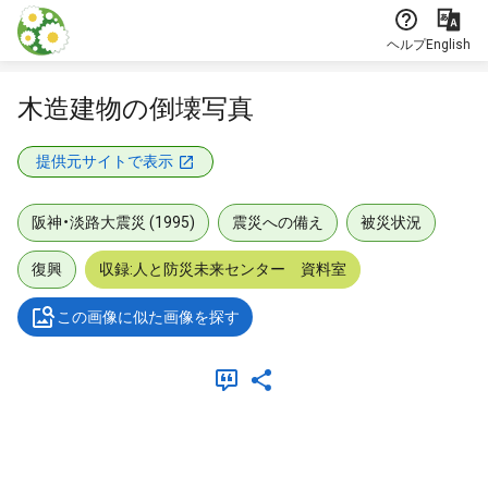
本文に飛ぶ
ヘルプ
English
木造建物の倒壊写真
提供元サイトで表示
阪神・淡路大震災 (1995)
震災への備え
被災状況
復興
収録:人と防災未来センター 資料室
この画像に似た画像を探す
メタデータ