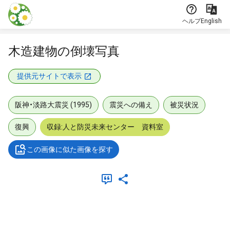
本文に飛ぶ
ヘルプ
English
木造建物の倒壊写真
提供元サイトで表示
阪神・淡路大震災 (1995)
震災への備え
被災状況
復興
収録:人と防災未来センター 資料室
この画像に似た画像を探す
メタデータ