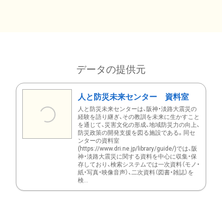
データの提供元
人と防災未来センター 資料室
人と防災未来センターは、阪神・淡路大震災の
経験を語り継ぎ、その教訓を未来に生かすこと
を通じて、災害文化の形成、地域防災力の向上、
防災政策の開発支援を図る施設である。同セ
ンターの資料室
(https://www.dri.ne.jp/library/guide/)では、阪
神・淡路大震災に関する資料を中心に収集・保
存しており、検索システムでは一次資料（モノ・
紙・写真・映像音声）、二次資料（図書・雑誌）を
検...