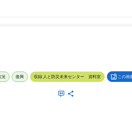
状況
復興
収録:人と防災未来センター 資料室
この画