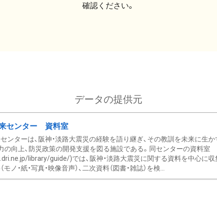
確認ください。
データの提供元
来センター 資料室
センターは、阪神・淡路大震災の経験を語り継ぎ、その教訓を未来に生か
力の向上、防災政策の開発支援を図る施設である。同センターの資料室
/www.dri.ne.jp/library/guide/)では、阪神・淡路大震災に関する資料
モノ・紙・写真・映像音声）、二次資料（図書・雑誌）を検...