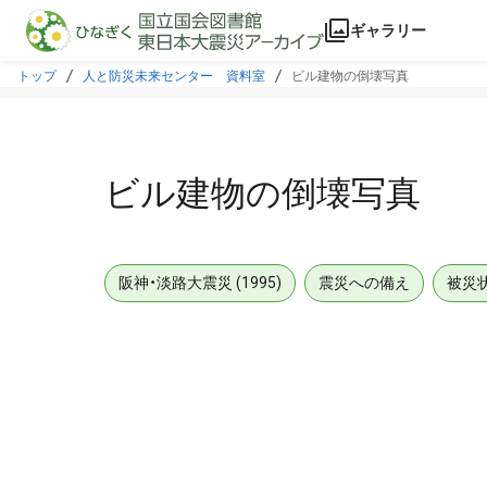
本文に飛ぶ
ギャラリー
トップ
人と防災未来センター 資料室
ビル建物の倒壊写真
ビル建物の倒壊写真
阪神・淡路大震災 (1995)
震災への備え
被災
メタデータ