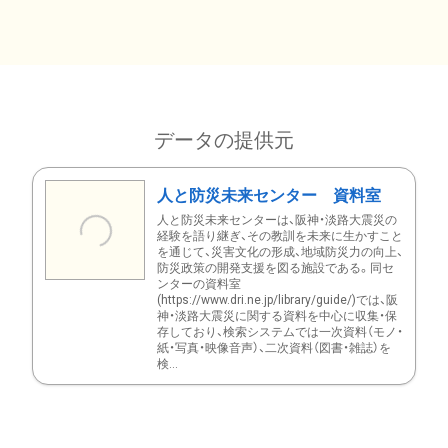
データの提供元
人と防災未来センター 資料室
人と防災未来センターは、阪神・淡路大震災の
経験を語り継ぎ、その教訓を未来に生かすこと
を通じて、災害文化の形成、地域防災力の向上、
防災政策の開発支援を図る施設である。同セ
ンターの資料室
(https://www.dri.ne.jp/library/guide/)では、阪
神・淡路大震災に関する資料を中心に収集・保
存しており、検索システムでは一次資料（モノ・
紙・写真・映像音声）、二次資料（図書・雑誌）を
検...