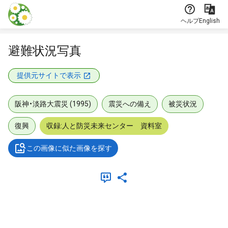
本文に飛ぶ
ヘルプ
English
避難状況写真
提供元サイトで表示
阪神・淡路大震災 (1995)
震災への備え
被災状況
復興
収録:人と防災未来センター 資料室
この画像に似た画像を探す
メタデータ