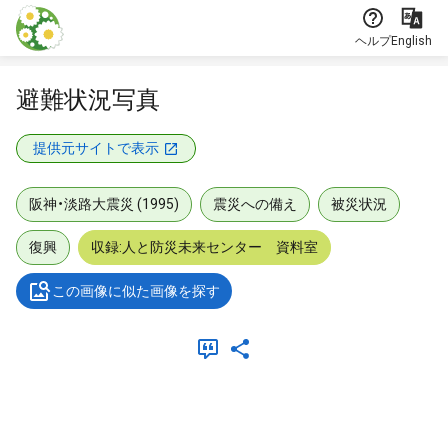
本文に飛ぶ
ヘルプ
English
避難状況写真
提供元サイトで表示
阪神・淡路大震災 (1995)
震災への備え
被災状況
復興
収録:人と防災未来センター 資料室
この画像に似た画像を探す
メタデータ