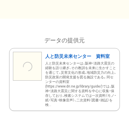
データの提供元
人と防災未来センター 資料室
人と防災未来センターは、阪神・淡路大震災の
経験を語り継ぎ、その教訓を未来に生かすこと
を通じて、災害文化の形成、地域防災力の向上、
防災政策の開発支援を図る施設である。同セ
ンターの資料室
(https://www.dri.ne.jp/library/guide/)では、阪
神・淡路大震災に関する資料を中心に収集・保
存しており、検索システムでは一次資料（モノ・
紙・写真・映像音声）、二次資料（図書・雑誌）を
検...